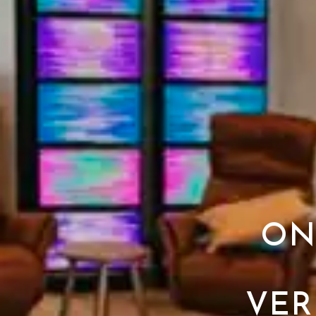
ON
VER