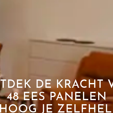
TDEK DE KRACHT 
48 EES PANELEN
HOOG JE ZELFHE