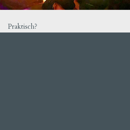
Praktisch?
Klantkmeester
: Sam Suwier
Kostprijs
: 220 Euro
Datum
: Zondag 7 juni
Tijd
: 13u (deuren 12u30)
Locatie
: EES-ruimte
Aantal deelnemers:
20
Meer info over de spreker vind je op
www.soundofpresence.com